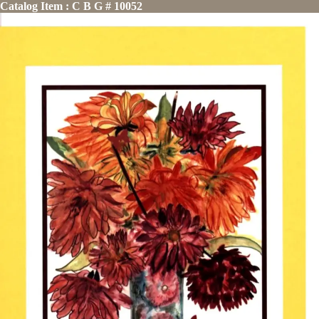
Catalog Item : C B G # 10052